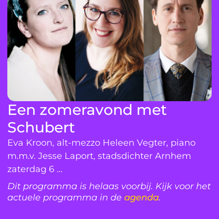
Een zomeravond met
Schubert
Eva Kroon, alt-mezzo Heleen Vegter, piano
m.m.v. Jesse Laport, stadsdichter Arnhem
zaterdag 6 ...
Dit programma is helaas voorbij. Kijk voor het
actuele programma in de
agenda
.