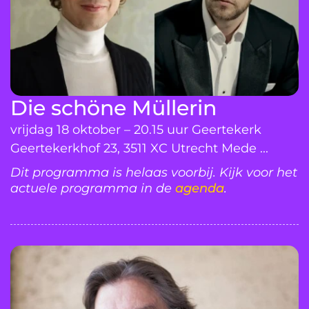
Die schöne Müllerin
vrijdag 18 oktober – 20.15 uur Geertekerk
Geertekerkhof 23, 3511 XC Utrecht Mede ...
Dit programma is helaas voorbij. Kijk voor het
actuele programma in de
agenda
.