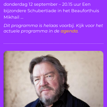
donderdag 12 september – 20.15 uur Een
bijzondere Schubertiade in het Beauforthuis
Mikhail ...
Dit programma is helaas voorbij. Kijk voor het
actuele programma in de
agenda
.