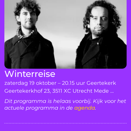
Winterreise
zaterdag 19 oktober – 20.15 uur Geertekerk
Geertekerkhof 23, 3511 XC Utrecht Mede ...
Dit programma is helaas voorbij. Kijk voor het
actuele programma in de
agenda
.