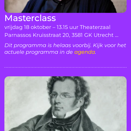
Masterclass
vrijdag 18 oktober – 13.15 uur Theaterzaal
Parnassos Kruisstraat 20, 3581 GK Utrecht ...
Dit programma is helaas voorbij. Kijk voor het
actuele programma in de
agenda
.