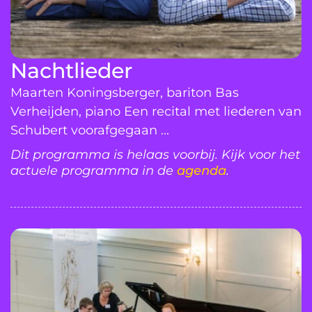
Nachtlieder
Maarten Koningsberger, bariton Bas
Verheijden, piano Een recital met liederen van
Schubert voorafgegaan ...
Dit programma is helaas voorbij. Kijk voor het
actuele programma in de
agenda
.