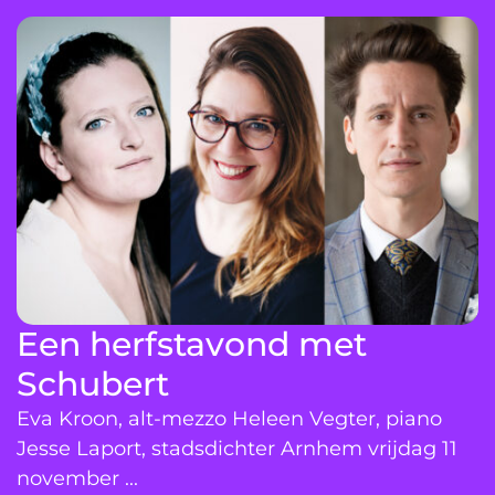
Een herfstavond met
Schubert
Eva Kroon, alt-mezzo Heleen Vegter, piano
Jesse Laport, stadsdichter Arnhem vrijdag 11
november ...