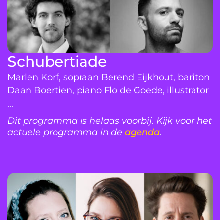
Schubertiade
Marlen Korf, sopraan Berend Eijkhout, bariton
Daan Boertien, piano Flo de Goede, illustrator
...
Dit programma is helaas voorbij. Kijk voor het
actuele programma in de
agenda
.