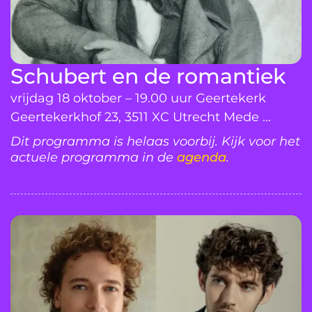
Schubert en de romantiek
vrijdag 18 oktober – 19.00 uur Geertekerk
Geertekerkhof 23, 3511 XC Utrecht Mede ...
Dit programma is helaas voorbij. Kijk voor het
actuele programma in de
agenda
.