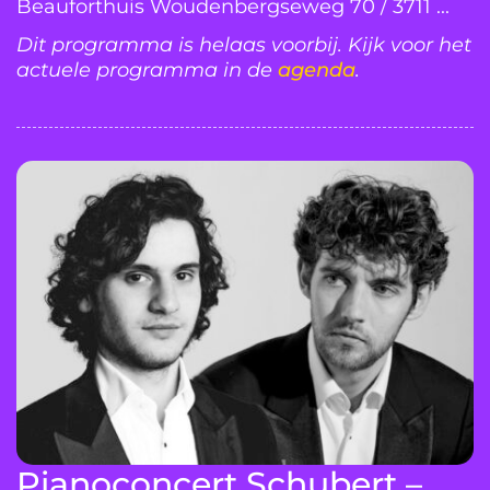
Beauforthuis Woudenbergseweg 70 / 3711 ...
Dit programma is helaas voorbij. Kijk voor het
actuele programma in de
agenda
.
Pianoconcert Schubert –