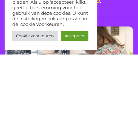
actuele programma in de
agenda
.
bieden. Als u op 'accepteer' klikt,
geeft u toestemming voor het
gebruik van deze cookies. U kunt
de instellingen ook aanpassen in
de 'cookie voorkeuren'.
Cookie voorkeuren
Accepteer
SchoolSchubertiade
m.m.v. Eva Kroon, alt-mezzo Heleen Vegter,
piano donderdag 31 maart 2022 10.00 – ...