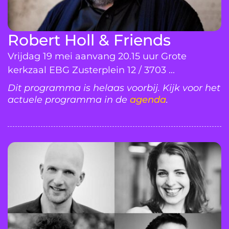
Robert Holl & Friends
Vrijdag 19 mei aanvang 20.15 uur Grote
kerkzaal EBG Zusterplein 12 / 3703 ...
Dit programma is helaas voorbij. Kijk voor het
actuele programma in de
agenda
.