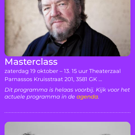
Masterclass
zaterdag 19 oktober – 13. 15 uur Theaterzaal
Parnassos Kruisstraat 201, 3581 GK ...
Dit programma is helaas voorbij. Kijk voor het
actuele programma in de
agenda
.