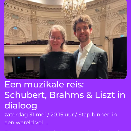
Een muzikale reis:
Schubert, Brahms & Liszt in
dialoog
zaterdag 31 mei / 20.15 uur / Stap binnen in
een wereld vol ...