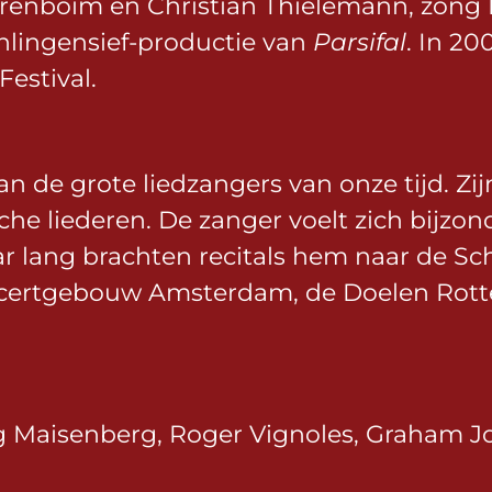
arenboim en Christian Thielemann, zong
hlingensief-productie van
Parsifal
. In 20
Festival.
 de grote liedzangers van onze tijd. Zij
sche liederen. De zanger voelt zich bijz
ar lang brachten recitals hem naar de S
certgebouw Amsterdam, de Doelen Rott
eg Maisenberg, Roger Vignoles, Graham J