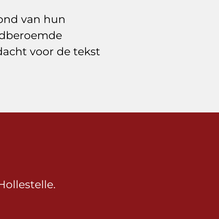
vond van hun
reldberoemde
dacht voor de tekst
ollestelle.