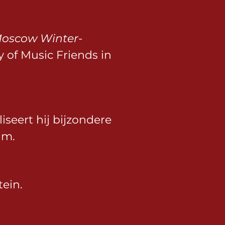
oscow Winter
-
 of Music Friends in
iseert hij bijzondere
um.
tein.