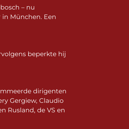
nbosch – nu
er in München. Een
rvolgens beperkte hij
nommeerde dirigenten
ery Gergiew, Claudio
en Rusland, de VS en