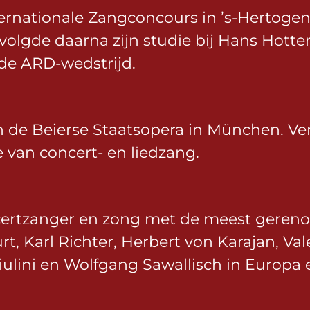
Internationale Zangconcours in ’s-Hertoge
rvolgde daarna zijn studie bij Hans Hott
n de ARD-wedstrijd.
an de Beierse Staatsopera in München. Ve
te van concert- en liedzang.
oncertzanger en zong met de meest gere
, Karl Richter, Herbert von Karajan, Val
iulini en Wolfgang Sawallisch in Europa 