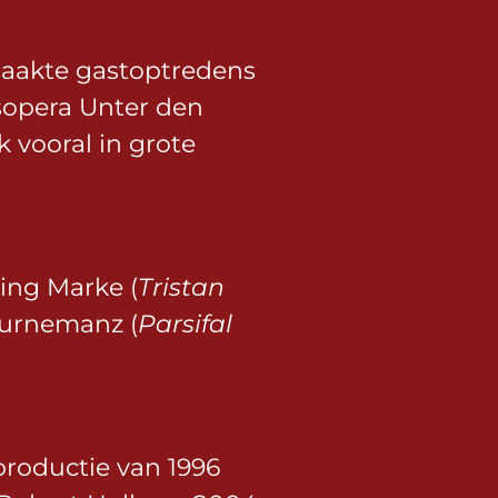
 maakte gastoptredens
tsopera Unter den
 vooral in grote
ing Marke (
Tristan
Gurnemanz (
Parsifal
productie van 1996