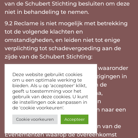
van de Schubert Stichting besluiten om deze
niet in behandeling te nemen.
9.2 Reclame is niet mogelijk met betrekking
tot de volgende klachten en
omstandigheden, en leiden niet tot enige
verplichting tot schadevergoeding aan de
zijde van de Schubert Stichting:
a. wijzigingen in het programma, waaronder
Deze website gebruikt cookies
begrepen en niet beperkt tot, wijzigingen in
om u een optimale werking te
de perso(o)n(en) van bespelers, in de
bieden. Als u op 'accepteer' klikt,
geeft u toestemming voor het
samenstelling van het programma,
gebruik van deze cookies. U kunt
tijdsbestek van het programma en
de instellingen ook aanpassen in
de 'cookie voorkeuren'.
verschuivingen van Evenementen naar een
andere datum;
Cookie voorkeuren
Accepteer
b. de kwaliteit van de uitvoeringen van de
Evenementen waarop de overeenkomst