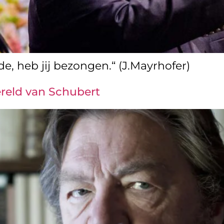
e, heb jij bezongen.“ (J.Mayrhofer)
ereld van Schubert