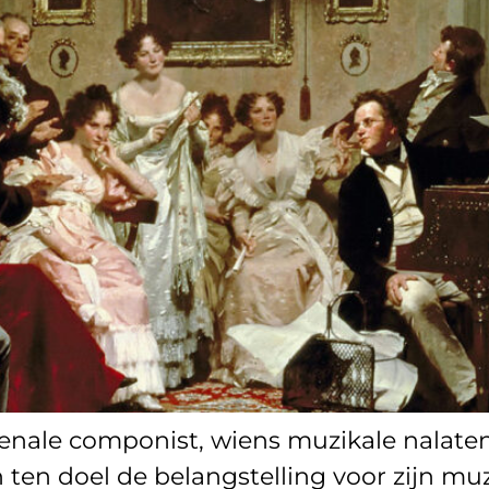
nale componist, wiens muzikale nalaten
h ten doel de belangstelling voor zijn m